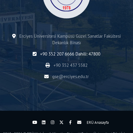
Erciyes Üniversitesi Kampüsü Güzel Sanatlar Fakültesi
Dekanlık Binası
+90 352 207 6666 Dahili: 47800
+90 352 437 5582
gse@erciyes.edu.tr
ERÜ Anasayfa