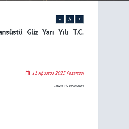
-
A
+
nsüstü Güz Yarı Yılı T.C.
11 Ağustos 2025 Pazartesi
Toplam
742
görüntüleme