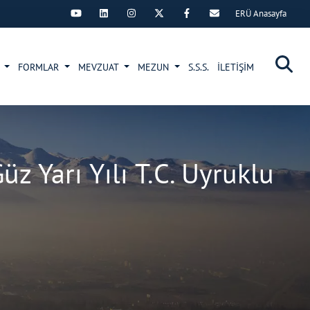
ERÜ Anasayfa
×
R
FORMLAR
MEVZUAT
MEZUN
S.S.S.
İLETİŞİM
 Yarı Yılı T.C. Uyruklu