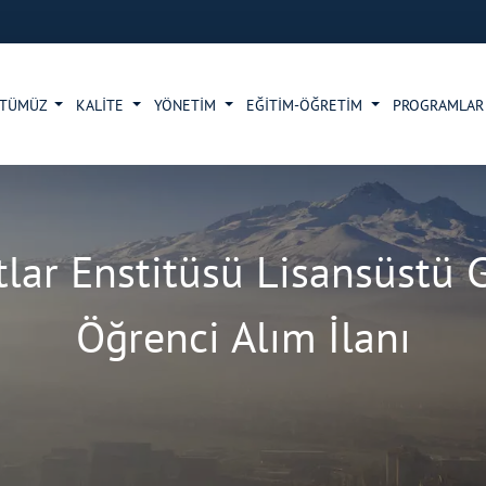
İTÜMÜZ
KALİTE
YÖNETİM
EĞİTİM-ÖĞRETİM
PROGRAMLA
ar Enstitüsü Lisansüstü Güz
Öğrenci Alım İlanı