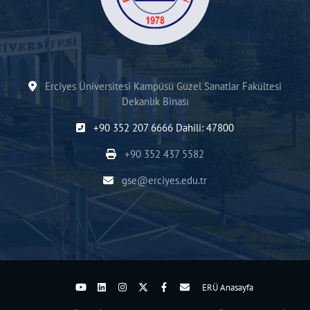
Erciyes Üniversitesi Kampüsü Güzel Sanatlar Fakültesi
Dekanlık Binası
+90 352 207 6666 Dahili: 47800
+90 352 437 5582
gse@erciyes.edu.tr
ERÜ Anasayfa