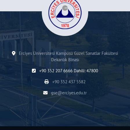
Erciyes Üniversitesi Kampüsü Güzel Sanatlar Fakültesi
Dekanlık Binası
+90 352 207 6666 Dahili: 47800
+90 352 437 5582
gse@erciyes.edu.tr