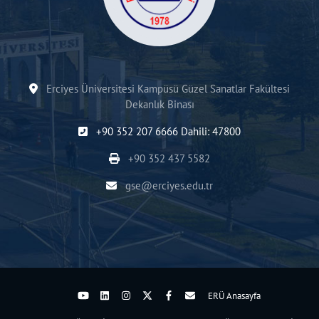
Erciyes Üniversitesi Kampüsü Güzel Sanatlar Fakültesi
Dekanlık Binası
+90 352 207 6666 Dahili: 47800
+90 352 437 5582
gse@erciyes.edu.tr
ERÜ Anasayfa