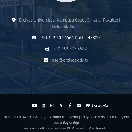
Erciyes Üniversitesi Kampüsü Güzel Sanatlar Fakültesi
Dekanlık Binası
+90 352 207 6666 Dahili: 47800
+90 352 437 5582
gse@erciyes.edu.tr
ERÜ Anasayfa
2015 - 2026 © ERÜ Web İçerik Yönetim Sistemi | Erciyes Üniversitesi Bilgi İşlem
Daire Başkanlığı
Web sitesi içerik sorumlusu: Murat KILIÇ - muratkilic@erciyes.edu.tr