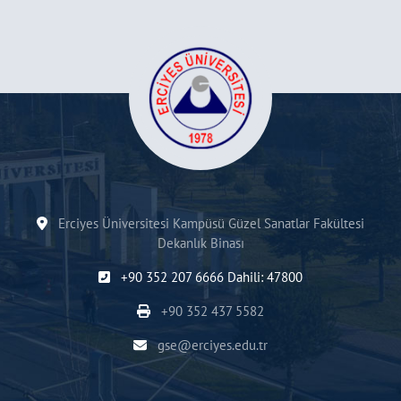
Erciyes Üniversitesi Kampüsü Güzel Sanatlar Fakültesi
Dekanlık Binası
+90 352 207 6666 Dahili: 47800
+90 352 437 5582
gse@erciyes.edu.tr